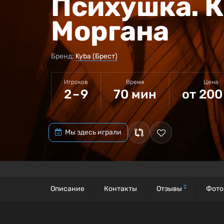
Психушка. 
Моргана
Бренд:
Kyba (Брест)
Игроков
Время
Цена
2 – 9
70 мин
от 200
Мы здесь играли
2
Описание
Контакты
Отзывы
Фото