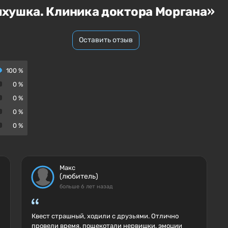
хушка. Клиника доктора Моргана»
Оставить отзыв
100 %
0 %
0 %
0 %
0 %
Макс
(любитель)
больше 6 лет назад
Квест страшный, ходили с друзьями. Отлично
провели время, пощекотали нервишки, эмоции