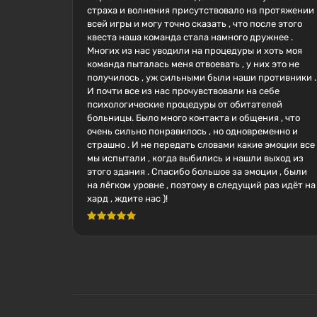
страха и волнения присутствовало на протяжении
всей игры и могу точно сказать , что после этого
квеста наша команда стала намного дружнее .
Многих из нас уводили на процедуры и хоть моя
команда пыталась меня отвоевать , у них это не
получилось , уж сильными были наши противники .
И почти все из нас прочувствовали на себе
психологические процедуры от обитателей
больницы. Было много контакта и общения , что
очень сильно понравилось , но одновременно и
страшно . И не передать словами какие эмоции все
мы испытали , когда выбились и нашли выход из
этого здания . Спасибо большое за эмоции , были
на лёгком уровне , поэтому в следущий раз идёт на
хард , ждите нас )!