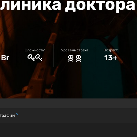
Клиника доктора
Сложность*
Уровень страха
Возраст
 Br
13+
5
графии