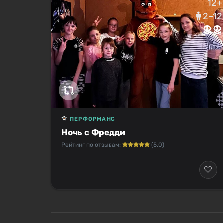
12+
2–12
ПЕРФОРМАНС
Ночь с Фредди
Рейтинг по отзывам:
(5.0)