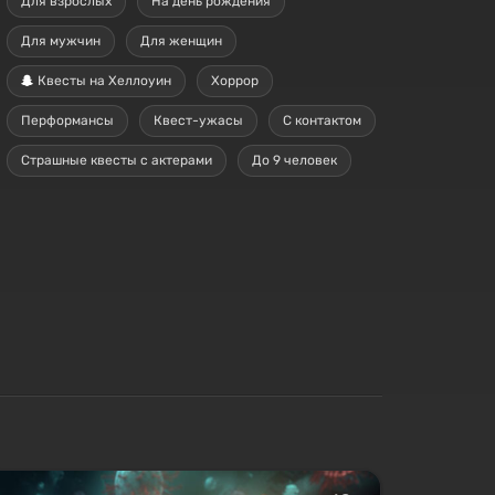
Для взрослых
На день рождения
Для мужчин
Для женщин
Квесты на Хеллоуин
Хоррор
Перформансы
Квест-ужасы
С контактом
Страшные квесты с актерами
До 9 человек