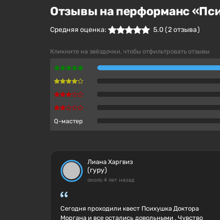
Отзывы на перформанс «Пси
Средняя оценка:
5.0
(
2
отзыва )
Кликните на звёздочки, чтобы отфильтровать отзывы
Q-мастер
Лиана Харгвиз
(гуру)
около 4 лет назад
Сегодня проходили квест Психушка Доктора
Моргана и все остались довольными . Чувство