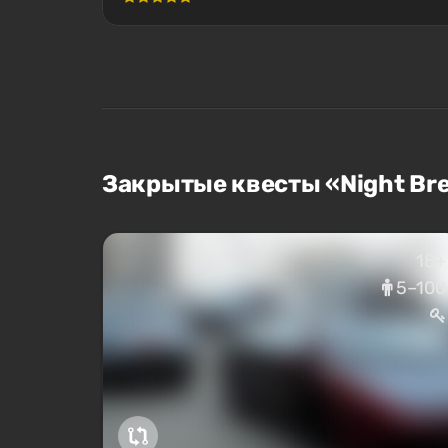
Закрытые квесты «Night Br
18+
5–100