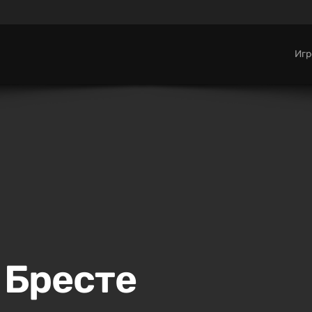
Иг
в Бресте