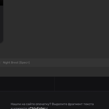
Night Brest (Брест)
Нашли на сайте опечатку? Выделите фрагмент текста
и нажмите «
Ctrl+Enter
»!