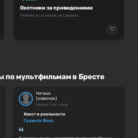
Охотники за привидениями
Рейтинг по отзывам: нет данных
ы по мультфильмам в Бресте
Наташа
(новичок)
больше 2 лет назад
Квест в реальности
Гравити Фолз