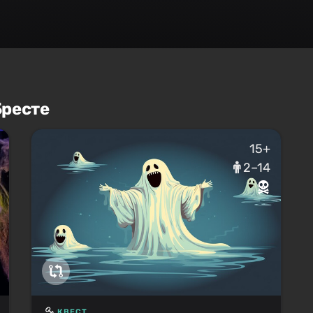
Бресте
15+
2–14
КВЕСТ