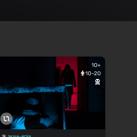
10+
10–20
ЭКШН-ИГРА