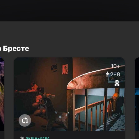
в Бресте
10+
2–8
ЭКШН-ИГРА