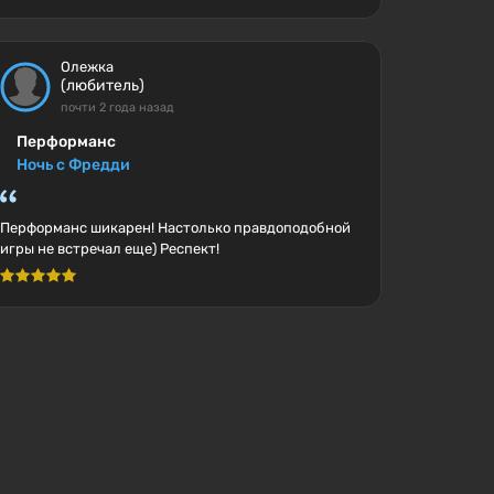
Олежка
(любитель)
почти 2 года назад
Перформанс
Ночь с Фредди
Перформанс шикарен! Настолько правдоподобной
игры не встречал еще) Респект!