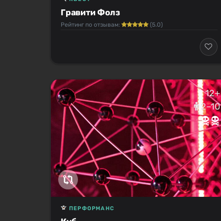
Гравити Фолз
Рейтинг по отзывам:
(5.0)
12+
2–10
ПЕРФОРМАНС