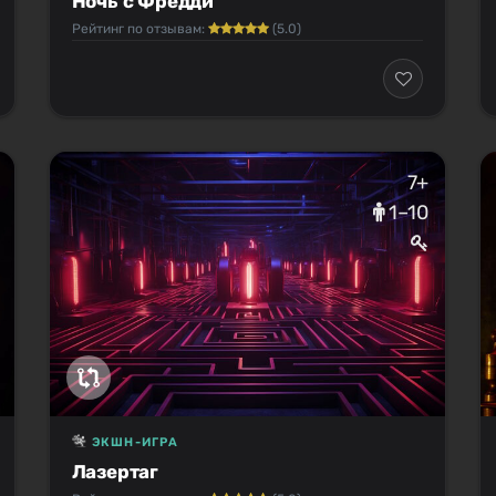
Ночь с Фредди
Рейтинг по отзывам:
(5.0)
7+
1–10
ЭКШН-ИГРА
Лазертаг