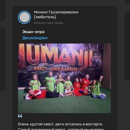
Михаил Грузоперевозки
(любитель)
больше года назад
Экшн-игра
Джуманджи
Очень крутой квест, дети остались в восторге.
Самый динамичный квест , который мы видели