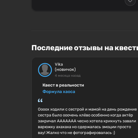
Последние отзывы на квесты
Vika
(новичок)
4 месяца назад
Квест в реальности
Формула хаоса
Оооох ходили с сестрой и мамой на день рождение
сестра было ооочень клёво особенно когда актёр
закричал ААААААА чесно хотела крикнуть завали
варюжку ахахаха но сдержалась эмоции просто
вау! Жалко что не фотографировалась :)