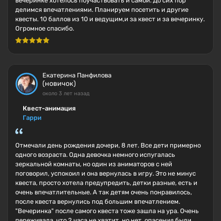
вечеринке хотелось поучаствовать и самой. До сих пор
делимся впечатлениями. Планируем посетить и другие
квесты. 10 баллов из 10 и ведущим,и за квест и за вечеринку.
Огромное спасибо.
Екатерина Панфилова
(новичок)
около 3 лет назад
Квест-анимация
Гарри
Отмечали день рождения дочери, 8 лет. Все дети примерно
одного возраста. Одна девочка немного испугалась
зеркальной комнаты, но один из аниматоров с ней
поговорил, успокоил и она вернулась в игру. Это не минус
квеста, просто хотела предупредить, детки разные, есть и
очень впечатлительные. А так детям очень понравилось,
после квеста вернулись под большим впечатлением.
"Вечеринка" после самого квеста тоже зашла на ура. Очень
переживала, что 2 часа не хватит, но нет, опасения были